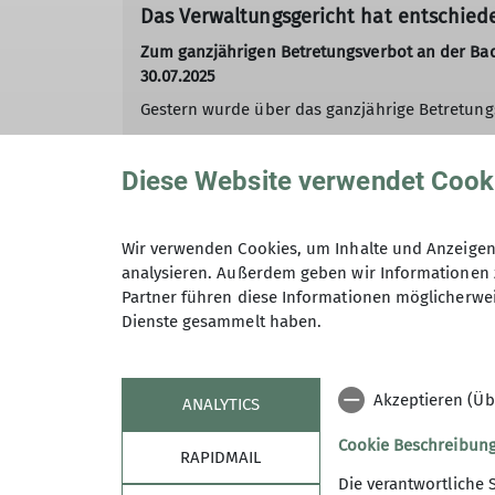
Das Verwaltungsgericht hat entschied
Zum ganzjährigen Betretungsverbot an der B
30.07.2025
Gestern wurde über das ganzjährige Betretun
Das Verwaltungsgericht Karlsruhe hat die All
Diese Website verwendet Cook
Januar bis zum 31. Juli hinausgeht.
Aktuelle Informationen zum Klettern am Batter
Wir verwenden Cookies, um Inhalte und Anzeigen 
In der folgenden Pressemitteilung erfahrt ihr 
analysieren. Außerdem geben wir Informationen 
Partner führen diese Informationen möglicherwei
Dienste gesammelt haben.
mehr erfahren
Akzeptieren (Üb
ANALYTICS
Cookie Beschreibun
RAPIDMAIL
Die verantwortliche 