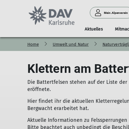
Mein.Alpenverein
Aktuelles
Mitma
Home
Umwelt und Natur
Naturverträgl
Termine und News
Organisation
Kontakt
Tourenportal
Fidelitashütte
Mitgliedschaft
Naturverträglich Klettern
Geschäftsstelle
Gruppen
Tourenb
Der Vorstand berichtet
Vorstand & Beirat
Partner werden
Teilnahmebedingungen
Klettern am Battert
Wettkampfteam
Klettern am Batter
Ordentliche Mitgliederversammlung 2026
Referate
Jugendgruppen
Satzung
Seniorengruppe
Die Battertfelsen stehen auf der Liste de
Positionen
eröffnete.
Geschichte
Hier findet ihr die aktuellen Kletterrege
Bergwacht erarbeitet hat.
Aktuelle Informationen zu Felssperrungen 
Bitte beachtet auch unbedingt die Beschil