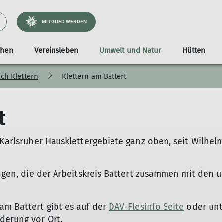
MITGLIED WERDEN
chen
Vereinsleben
Umwelt und Natur
Hütten
ich Klettern
Klettern am Battert
erichte
Tourenberichte
Langtalereckhütte
Ehrenamt
Jugend DAV
Bankverbindung
Tourentipps
Unser Engagement
Baumaßnahmen
Paraclimbing
Arbeiten beim DAV
Materialausleihe
Madrisahütte
Seniorenw
Verei
Tourenvorschläge
Über uns
Klimaschutz im DAV
Veranstaltungen und Termine
FSJ
Aufenthalt
Archiv
t
Mitmachen
Unsere Umweltaktionen
Wettbewerb
Offene Stellen
Standort & Zugang
JuMa
Nachhaltige Mobilität
Berichte
Tourenvorschläge
r Karlsruher Hausklettergebiete ganz oben, seit Wilhel
Jugendgruppen
Partner
Kontakt
lungen, die der Arbeitskreis Battert zusammen mit de
am Battert gibt es auf der
DAV-Flesinfo Seite
oder un
derung vor Ort.