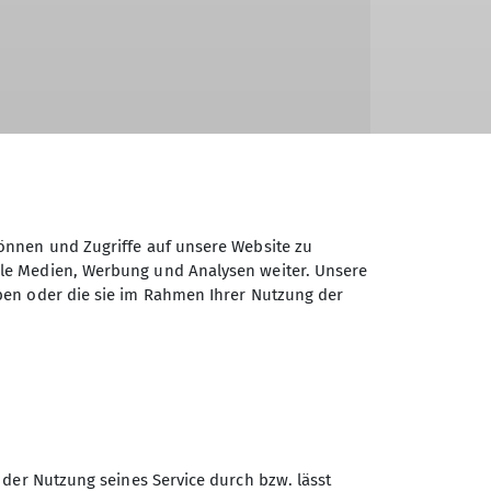
etretungsverbot über den Zeitraum vom 15.
önnen und Zugriffe auf unsere Website zu
ale Medien, Werbung und Analysen weiter. Unsere
ben oder die sie im Rahmen Ihrer Nutzung der
 der Nutzung seines Service durch bzw. lässt
Sektion Karlsruhe des