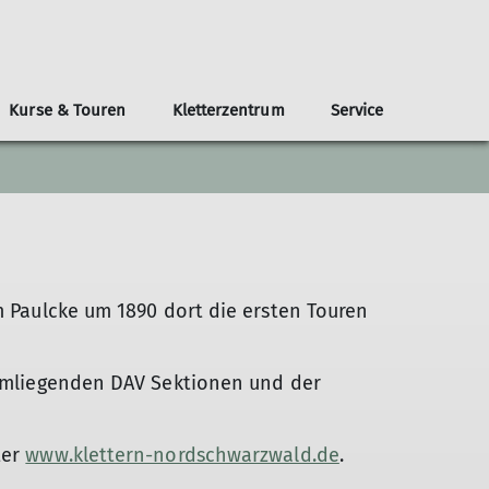
Kurse & Touren
Kletterzentrum
Service
anderungen
nsmagazin Karlsruhe Alpin
Newsletter
Prävention sexualisierter Gewalt
Mitmachen
Ausbildung
Hochwildehaus
How to warm up
Intern
Presse
PV-Eigenausbau Tipps
Neue Trainer*innen
m Paulcke um 1890 dort die ersten Touren
n umliegenden DAV Sektionen und der
ter
www.klettern-nordschwarzwald.de
.