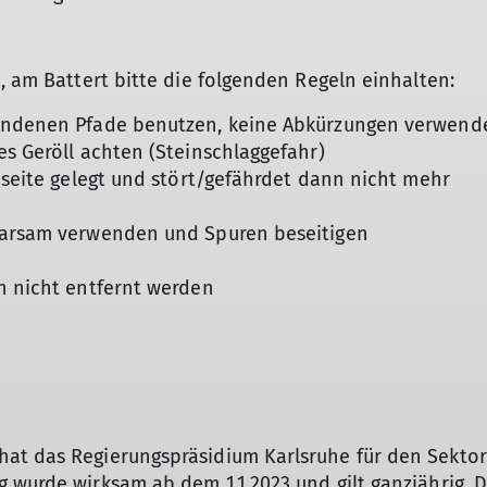
, am Battert bitte die folgenden Regeln einhalten:
handenen Pfade benutzen, keine Abkürzungen verwend
es Geröll achten (Steinschlaggefahr)
eiseite gelegt und stört/gefährdet dann nicht mehr
sparsam verwenden und Spuren beseitigen
n nicht entfernt werden
at das Regierungspräsidium Karlsruhe für den Sekto
 wurde wirksam ab dem 1.1.2023 und gilt ganzjährig. D