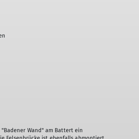
en
r "Badener Wand" am Battert ein
ie Felsenbrücke ist ebenfalls abmontiert,