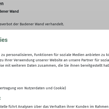
en
adener Wand
gsverbot der Badener Wand verhandelt.
gemeinverfügung der Stadt Baden-Baden aufgehoben, soweit das B
ies
t sowie Hinweise auf Sperrungen findet ihr
hier
.
zu personalisieren, Funktionen für soziale Medien anbieten zu k
mehr:
zu Ihrer Verwendung unserer Website an unsere Partner für sozi
se mit weiteren Daten zusammen, die Sie ihnen bereitgestellt ha
ertragung von Nutzerdaten und Cookie)
g
Stelle führt Analysen über das Verhalten ihrer Kunden im Rahmen