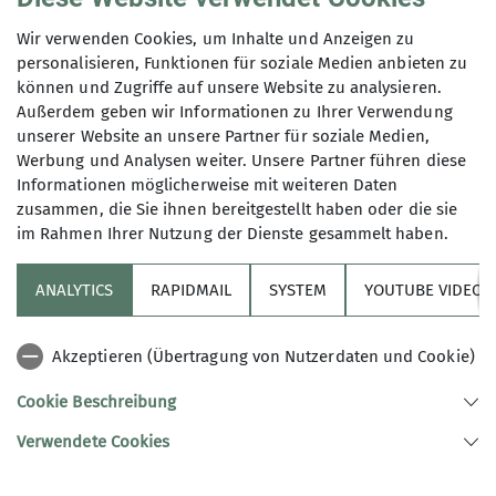
Wir verwenden Cookies, um Inhalte und Anzeigen zu
Festschrift 125 Jahre Deutscher Alpenverein
personalisieren, Funktionen für soziale Medien anbieten zu
Sektion Karlsruhe.
können und Zugriffe auf unsere Website zu analysieren.
Außerdem geben wir Informationen zu Ihrer Verwendung
unserer Website an unsere Partner für soziale Medien,
Werbung und Analysen weiter. Unsere Partner führen diese
Informationen möglicherweise mit weiteren Daten
zusammen, die Sie ihnen bereitgestellt haben oder die sie
im Rahmen Ihrer Nutzung der Dienste gesammelt haben.
Über Uns
ANALYTICS
RAPIDMAIL
SYSTEM
YOUTUBE VIDEOS
Erleben
Akzeptieren (Übertragung von Nutzerdaten und Cookie)
Service
Cookie Beschreibung
Verwendete Cookies
Sektion Karlsruhe des Deutschen Alpenvereins (DAV) e.V.
Am Fächerbad 2