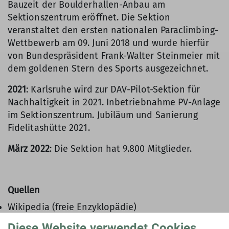
Bauzeit der Boulderhallen-Anbau am
Sektionszentrum eröffnet. Die Sektion
veranstaltet den ersten nationalen Paraclimbing-
Wettbewerb am 09. Juni 2018 und wurde hierfür
von Bundespräsident Frank-Walter Steinmeier mit
dem goldenen Stern des Sports ausgezeichnet.
2021
: Karlsruhe wird zur DAV-Pilot-Sektion für
Nachhaltigkeit in 2021. Inbetriebnahme PV-Anlage
im Sektionszentrum. Jubiläum und Sanierung
Fidelitashütte 2021.
März 2022
: Die Sektion hat 9.800 Mitglieder.
Quellen
Wikipedia (freie Enzyklopädie)
Diese Website verwendet Cookies
Mitgliederhefte "Karlsruhe Alpin" und "Berg Heil"