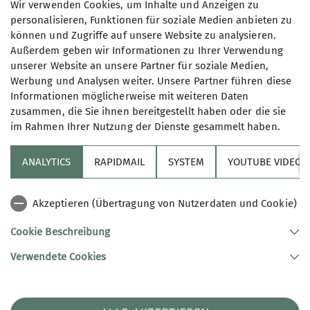
Wir verwenden Cookies, um Inhalte und Anzeigen zu
sich Mitglieder je nach Interessen zu
Gruppen
personalisieren, Funktionen für soziale Medien anbieten zu
zusammen.
können und Zugriffe auf unsere Website zu analysieren.
Außerdem geben wir Informationen zu Ihrer Verwendung
unserer Website an unsere Partner für soziale Medien,
Werbung und Analysen weiter. Unsere Partner führen diese
Informationen möglicherweise mit weiteren Daten
zusammen, die Sie ihnen bereitgestellt haben oder die sie
im Rahmen Ihrer Nutzung der Dienste gesammelt haben.
Über Uns
ANALYTICS
RAPIDMAIL
SYSTEM
YOUTUBE VIDEOS
Erleben
Akzeptieren (Übertragung von Nutzerdaten und Cookie)
Service
Cookie Beschreibung
Verwendete Cookies
Sektion Karlsruhe des Deutschen Alpenvereins (DAV) e.V.
Am Fächerbad 2
76131 Karlsruhe