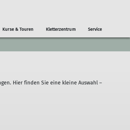
Kurse & Touren
Kletterzentrum
Service
anderungen
nsmagazin Karlsruhe Alpin
Newsletter
Prävention sexualisierter Gewalt
Mitmachen
Ausbildung
Hochwildehaus
How to warm up
Intern
Presse
PV-Eigenausbau Tipps
Neue Trainer*innen
gen. Hier finden Sie eine kleine Auswahl –