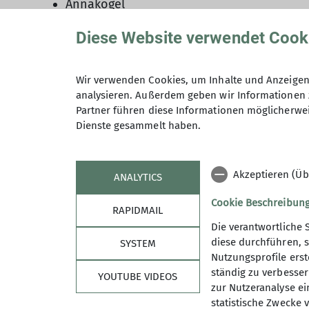
Annakogel
Falschungspitze
Diese Website verwendet Cook
Karlesspitze
Überschreitung nach Südtirol übers Gurgle
Venter Runde
(Überschreitung Schalfkogel
Wir verwenden Cookies, um Inhalte und Anzeigen 
Vorderer, Mittlerer und Hinterer Seelenkog
analysieren. Außerdem geben wir Informationen 
Langtalerjoch-Spitze (3.157 m)
Partner führen diese Informationen möglicherwei
Dienste gesammelt haben.
Akzeptieren (Üb
ANALYTICS
Cookie Beschreibun
RAPIDMAIL
Die verantwortliche 
diese durchführen, s
SYSTEM
Über Uns
Erle
Nutzungsprofile erste
ständig zu verbessern
YOUTUBE VIDEOS
News
Hütten
zur Nutzeranalyse ei
Karlsruhe Alpin
Ehrenam
statistische Zwecke v