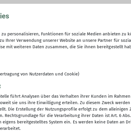
ies
r Eisjoch
 ist zweite Etappe)
zu personalisieren, Funktionen für soziale Medien anbieten zu k
el (3.250 m, 3.426 m und 3.472 m)
zu Ihrer Verwendung unserer Website an unsere Partner für sozi
se mit weiteren Daten zusammen, die Sie ihnen bereitgestellt ha
ertragung von Nutzerdaten und Cookie)
g
Stelle führt Analysen über das Verhalten ihrer Kunden im Rahmen
oweit sie uns ihre Einwilligung erteilen. Zu diesem Zweck werde
ben
Service
llt. Die Erstellung der Nutzungsprofile erfolgt zu dem alleinigen 
. Rechtsgrundlage für die Verarbeitung ihrer Daten ist Art. 6 Abs. 
Kontakt und Anfahrt
n eigens bereitgestelltes System ein. Es werden keine Daten an D
t
Bankverbindung
erarbeitet.