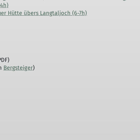
4h)
er Hütte übers Langtaljoch (6-7h)
PDF)
in
Bergsteiger
)