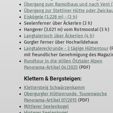
Übergang zum Ramolhaus und nach Vent (
Übergang zur Stettiner Hütte oder Zwickau
Eiskögele (3.228 m) - (3 h)
Seelenferner über Äckerlen (3 h)
Hangerer (3.021 m) vom Rotmoostal (3 h)
Langtalerjoch über Äckerlen (4 h)
Gurgler Ferner über Hochwildehaus
Langtalereckrunde - 3 tägige Hüttentour
(
mit freundlicher Genehmigung des Magaz
Rundtour in die stillen Ötztaler Alpen
Panorama-Artikel 04/2025
(PDF)
Klettern & Bergsteigen:
Klettersteig Schwärzenkamm
Obergurgler Hüttenrunde, Tourenwoche
Panorama-Artikel 07/2015
(PDF)
Mittlerer Seelenkogel
Hinterer Seelenkogel