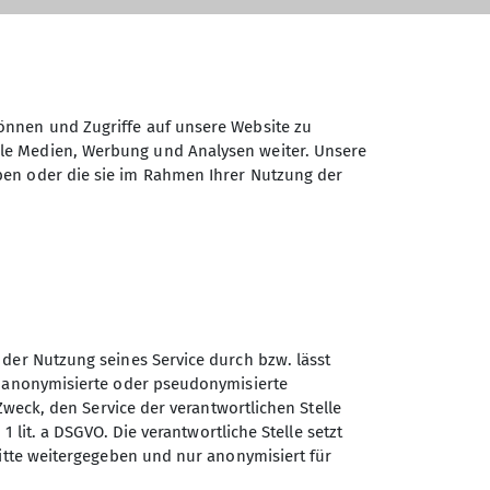
önnen und Zugriffe auf unsere Website zu
ale Medien, Werbung und Analysen weiter. Unsere
ben oder die sie im Rahmen Ihrer Nutzung der
 der Nutzung seines Service durch bzw. lässt
Sektion Karlsruhe des
n anonymisierte oder pseudonymisierte
Deutschen Alpenvereins
Zweck, den Service der verantwortlichen Stelle
(DAV) e.V.
1 lit. a DSGVO. Die verantwortliche Stelle setzt
ritte weitergegeben und nur anonymisiert für
Am Fächerbad 2
76131 Karlsruhe