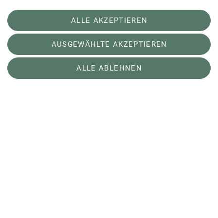
Entscheidung wird bis 21.11.25 zugesichert.
Hütten: Aktueller Stand LEH
ALLE AKZEPTIEREN
An der LEH wurde eine Kanalbefahrung
durchgeführt. Es wurden Mängel im UG
AUSGEWÄHLTE AKZEPTIEREN
festgestellt, die voraussichtlich eine
Planänderung /-ergänzung erfordern. Der weitere
ALLE ABLEHNEN
Ausbau im neuen Winterraum findet ab der
kommenden Wintersaison in 2026 statt.
Über Uns
Erleben
Service