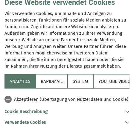
Der Vorstand berichtet
Diese Website verwendet Cookies
17.09.2025
Wir verwenden Cookies, um Inhalte und Anzeigen zu
personalisieren, Funktionen für soziale Medien anbieten zu
können und Zugriffe auf unsere Website zu analysieren.
Sektion
News
Der Vorstand Berichtet
Außerdem geben wir Informationen zu Ihrer Verwendung
unserer Website an unsere Partner für soziale Medien,
Sektionszentrum
Werbung und Analysen weiter. Unsere Partner führen diese
Geplante Erweiterung der Photovoltaikanlage
Informationen möglicherweise mit weiteren Daten
durch einen Batteriespeicher
zusammen, die Sie ihnen bereitgestellt haben oder die sie
Eine Erweiterung, zumindest des
im Rahmen Ihrer Nutzung der Dienste gesammelt haben.
Batteriespeichers, sollte in diesem Jahr noch
durchgeführt werden. Wiedervorlage in der
ANALYTICS
RAPIDMAIL
SYSTEM
YOUTUBE VIDEOS
nächsten Sitzung.
Erweiterung Kinderboulderwelt
Akzeptieren (Übertragung von Nutzerdaten und Cookie)
Vom Hauptverband wurde mit Schreiben vom
17.09.25 eine Förderung von ca. 70.000 Euro
Cookie Beschreibung
zugesagt. Weitere Förderzusagen stehen noch aus.
Verwendete Cookies
Der Bauantrag für die Kinderboulderwelt liegt seit
Ende August vollständig dem Bauamt vor, eine