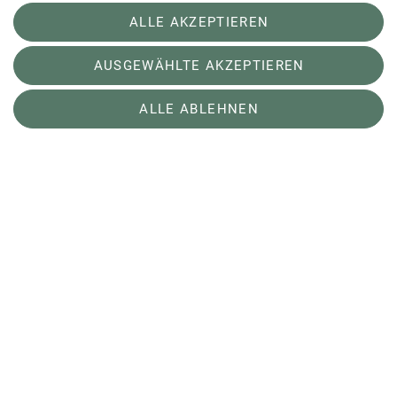
ALLE AKZEPTIEREN
Über Uns
AUSGEWÄHLTE AKZEPTIEREN
ALLE ABLEHNEN
Erleben
Service
Sektion Karlsruhe des Deutschen Alpenvereins (DAV) e.V.
Am Fächerbad 2
76131 Karlsruhe
Telefon +49721575547
Kontakt
Impressum
Kontakt
Datenschutz-Einstellungen
Erklärung zur Barrierefreiheit
Datenschutz