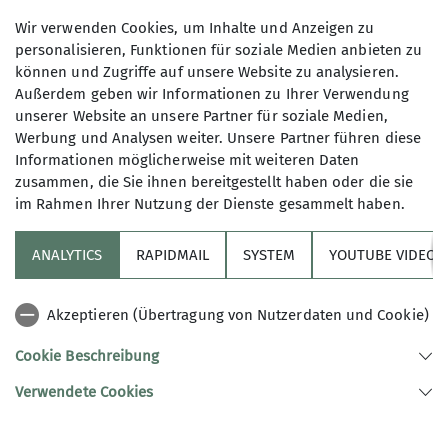
Lebenshilfe-Event
Wir verwenden Cookies, um Inhalte und Anzeigen zu
personalisieren, Funktionen für soziale Medien anbieten zu
können und Zugriffe auf unsere Website zu analysieren.
Außerdem geben wir Informationen zu Ihrer Verwendung
05.04.2025
unserer Website an unsere Partner für soziale Medien,
Werbung und Analysen weiter. Unsere Partner führen diese
Informationen möglicherweise mit weiteren Daten
Graue Griffe
News
zusammen, die Sie ihnen bereitgestellt haben oder die sie
im Rahmen Ihrer Nutzung der Dienste gesammelt haben.
Unsere Klettergruppe "Die Grauen Griffe" ludt am
Sonntag, 5. April eine Gruppe von Menschen mit
ANALYTICS
RAPIDMAIL
SYSTEM
YOUTUBE VIDEOS
Behinderung der Lebenshilfe Bruchsal-Bretten zu
uns in die Kletterhalle ein. Zuerst wurden die
Arme müde, dann die Bäuche voll! Es war ein
Akzeptieren (Übertragung von Nutzerdaten und Cookie)
unvergessliches Erlebnis für die Gäste aus
Cookie Beschreibung
Bruchsal. Ein großes Kompliment an die Grauen
Griffe für Euer soziales Engagement.
Verwendete Cookies