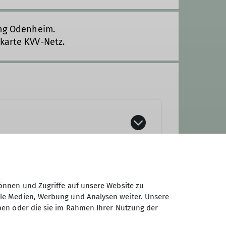
ung Odenheim.
karte KVV-Netz.
n, gründete unser Wanderkamerad
önnen und Zugriffe auf unsere Website zu
rn im Kraichgau, in der Pfalz oder
ale Medien, Werbung und Analysen weiter. Unsere
ben oder die sie im Rahmen Ihrer Nutzung der