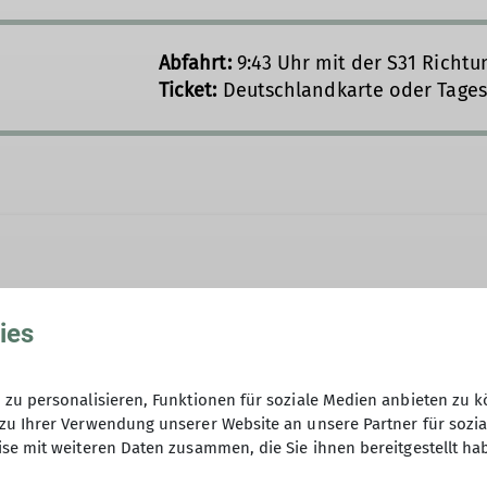
Abfahrt:
9:43 Uhr mit der S31 Richt
Ticket:
Deutschlandkarte oder Tages
ies
ren zu anstrengend wurde, im Hochgebirge zu wander
Keine Anmeldung erforderlich.
zu personalisieren, Funktionen für soziale Medien anbieten zu k
ruppe. Die Ziele lagen nicht mehr in den Alpen, sonde
zu Ihrer Verwendung unserer Website an unsere Partner für sozi
se mit weiteren Daten zusammen, die Sie ihnen bereitgestellt ha