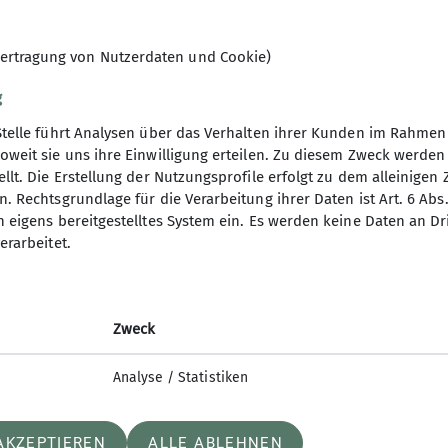
hen wir uns auf den Weg.
Hier
und in der Vereinszeitu
egeben. In der Regel muss sich niemand anmelden. Wir
ertragung von Nutzerdaten und Cookie)
, um 10 bis 15 km Strecke zu bewältigen. Häufig enden
g
r gut dabei.
Stelle führt Analysen über das Verhalten ihrer Kunden im Rahmen
oweit sie uns ihre Einwilligung erteilen. Zu diesem Zweck werde
ute, die mehr oder weniger regelmäßig an den Tagesw
ben
Service
llt. Die Erstellung der Nutzungsprofile erfolgt zu dem alleinigen 
men, egal wie alt.
. Rechtsgrundlage für die Verarbeitung ihrer Daten ist Art. 6 Abs. 
Kontakt und Anfahrt
n eigens bereitgestelltes System ein. Es werden keine Daten an D
t
Bankverbindung
erarbeitet.
er Wanderleiter werden vor Ort von den Teilnehmern 
Geschäftsstelle
ne Anfahrt mit öffentlichen Verkehrsmitteln, hierfür 
Materialausleihe
. eine Tageskarte der KVV genutzt werden.
Newsletter
arten finden sich häufig Mitfahrer am Treffpunkt.
Zweck
Analyse / Statistiken
fen meist auf breiten, einfach zu begehenden Wegen
chen 10 und 15 km. Erschwernisse wie z.B. Steilstücke
kommen häufig vor. Im Einzelnen wird auf die jeweil
AKZEPTIEREN
ALLE ABLEHNEN