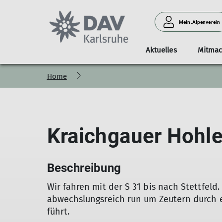
Mein.Alpenverein
Aktuelles
Mitma
Home
Termine und News
Organisation
Kontakt
Tourenportal
Fidelitashütte
Mitgliedschaft
Naturverträglich Klettern
Geschäftsstelle
Gruppen
Tourenb
Der Vorstand berichtet
Vorstand & Beirat
Partner werden
Teilnahmebedingungen
Klettern am Battert
Wettkampfteam
Ordentliche Mitgliederversammlung 2026
Referate
Jugendgruppen
Kraichgauer Hohl
Satzung
Seniorengruppe
Positionen
Geschichte
Beschreibung
Wir fahren mit der S 31 bis nach Stettfeld
abwechslungsreich run um Zeutern durch e
führt.