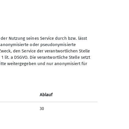
ng 'Karlsruhe Alpin' werden die
 sind ein fröhliches Völkchen, das
 die Touren in einem Restaurant bei
 der Nutzung seines Service durch bzw. lässt
Sektion Karlsruhe des
n anonymisierte oder pseudonymisierte
Deutschen Alpenvereins
anderungen teilnehmen. Jedes DAV-
Zweck, den Service der verantwortlichen Stelle
(DAV) e.V.
1 lit. a DSGVO. Die verantwortliche Stelle setzt
ritte weitergegeben und nur anonymisiert für
Am Fächerbad 2
76131 Karlsruhe
erstattet.
kann üblicherweise die Karte ab 65,
Telefon +49721575547
Ablauf
Kontakt
30
 sowie auf schmalen Pfaden. Die
, rutschige Passagen, wurzelige
igen Wanderbeschreibungen