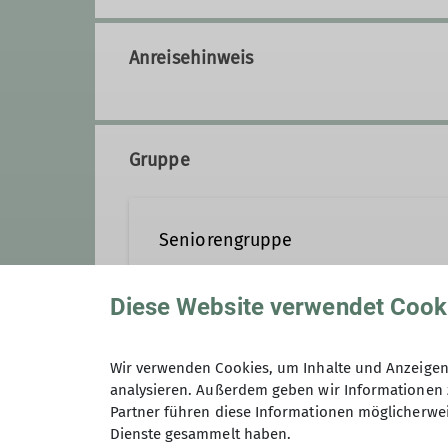
Anreisehinweis
Gruppe
Seniorengruppe
Diese Website verwendet Cook
Über uns
Als es 1970 manchen DAV-Senio
Anmeldung
Wir verwenden Cookies, um Inhalte und Anzeigen 
Heiner Baumgarten die Senioreng
analysieren. Außerdem geben wir Informationen 
im Nordschwarzwald.
Partner führen diese Informationen möglicherwei
Dienste gesammelt haben.
Aktivitäten