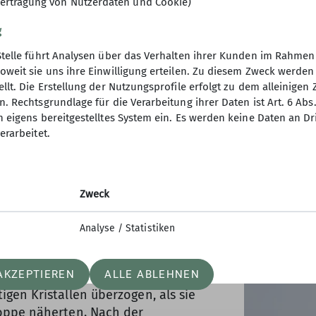
Mit dem ersten Licht des neuen Tages
ertragung von Nutzerdaten und Cookie)
Mlýn, noch in weiter Ferne. Bald ve
g
und ihr Weg führte sie vorbei an ein
zum Kamm. Der Bergrücken lag hier 
Stelle führt Analysen über das Verhalten ihrer Kunden im Rahmen
oweit sie uns ihre Einwilligung erteilen. Zu diesem Zweck werde
den Weg, wenn nicht gerade der Nebel
llt. Die Erstellung der Nutzungsprofile erfolgt zu dem alleinigen 
ständige Knirschen des Schnees unt
. Rechtsgrundlage für die Verarbeitung ihrer Daten ist Art. 6 Abs. 
Begleiter in der stillen, weißen Weit
n eigens bereitgestelltes System ein. Es werden keine Daten an D
Elbquelle eine Baude, in der sie sic
erarbeitet.
Knoblauchgeschmack, der die Brühe 
Bedeutung des Gewürzes in der hies
fanden sie nicht nur Ruhe für ihre m
Zweck
Gedanken – und sie begannen, sich 
freuen.
Analyse / Statistiken
ind über die Höhenzüge des
AKZEPTIEREN
ALLE ABLEHNEN
e Gesichter der Wanderer. Ihre Haare,
gen Kristallen überzogen, als sie
oppe näherten. Nach der