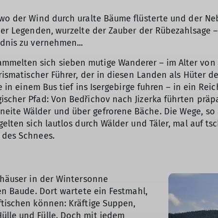
 wo der Wind durch uralte Bäume flüsterte und der Neb
ener Legenden, wurzelte der Zauber der Rübezahlsage –
ldnis zu vernehmen...
mmelten sich sieben mutige Wanderer – im Alter von 
arismatischer Führer, der in diesen Landen als Hüter d
e in einem Bus tief ins Isergebirge fuhren – in ein Reic
scher Pfad: Von Bedřichov nach Jizerka führten präpar
eite Wälder und über gefrorene Bäche. Die Wege, so a
ngelten sich lautlos durch Wälder und Täler, mal auf 
© DAV Karlsruhe / Maurus Bauer
 des Schnees.
lzhäuser in der Wintersonne
ten Baude. Dort wartete ein Festmahl,
ftischen können: Kräftige Suppen,
ülle und Fülle. Doch mit jedem