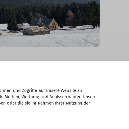
eebedeckter Hügel die Wanderer.
chneeschuhe an und folgten dem
Weg führte sie durch vereiste Flusstäler
ie schließlich Harrachov erreichten.
önnen und Zugriffe auf unsere Website zu
t ragte hier ein Wellnesshotel empor, sein
ale Medien, Werbung und Analysen weiter. Unsere
ben oder die sie im Rahmen Ihrer Nutzung der
ein leuchtender Kontrast zur rauen
es die Wanderer nicht lange an diesem Ort.