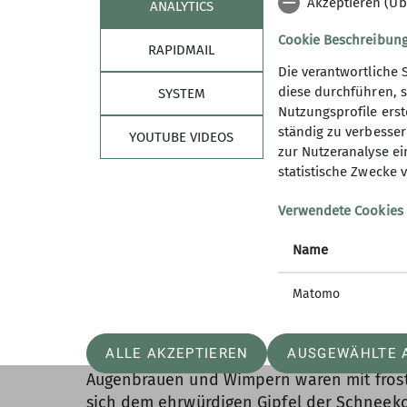
Akzeptieren (Üb
ANALYTICS
Cookie Beschreibun
RAPIDMAIL
Die verantwortliche 
diese durchführen, s
SYSTEM
Nutzungsprofile erste
ständig zu verbessern
YOUTUBE VIDEOS
zur Nutzeranalyse ei
statistische Zwecke v
Verwendete Cookies
Name
Matomo
Am folgenden Morgen tobte ein eisiger W
ALLE AKZEPTIEREN
AUSGEWÄHLTE 
Riesengebirges und biss unerbittlich in di
Augenbrauen und Wimpern waren mit frosti
sich dem ehrwürdigen Gipfel der Schneek