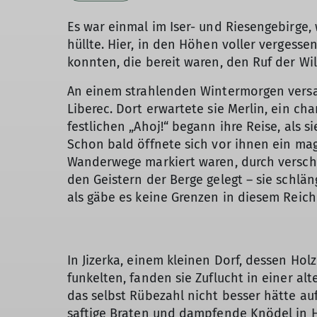
Es war einmal im Iser- und Riesengebirge,
hüllte. Hier, in den Höhen voller vergess
konnten, die bereit waren, den Ruf der Wi
An einem strahlenden Wintermorgen versa
Liberec. Dort erwartete sie Merlin, ein ch
festlichen „Ahoj!“ begann ihre Reise, als si
Schon bald öffnete sich vor ihnen ein magi
Wanderwege markiert waren, durch verschn
den Geistern der Berge gelegt – sie schlä
als gäbe es keine Grenzen in diesem Reich
In Jizerka, einem kleinen Dorf, dessen Ho
funkelten, fanden sie Zuflucht in einer al
das selbst Rübezahl nicht besser hätte au
saftige Braten und dampfende Knödel in H