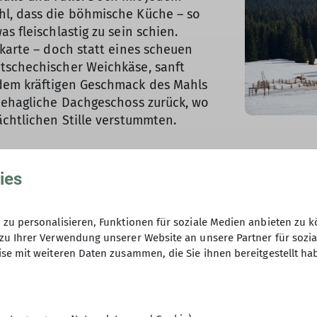
hl, dass die böhmische Küche – so
s fleischlastig zu sein schien.
ekarte – doch statt eines scheuen
tschechischer Weichkäse, sanft
 dem kräftigen Geschmack des Mahls
 behagliche Dachgeschoss zurück, wo
ächtlichen Stille verstummten.
Am nächsten Morgen lockte ein schn
ies
Zuversichtlich schnallten sie die S
unwiderstehlichen Ruf der Berge. Ihr 
und über Ländergrenzen hinweg, bis s
zu personalisieren, Funktionen für soziale Medien anbieten zu k
Inmitten der weißen Winterlandschaf
zu Ihrer Verwendung unserer Website an unsere Partner für sozi
se mit weiteren Daten zusammen, die Sie ihnen bereitgestellt ha
funkelnder Swimmingpool wirkte wie 
Wildnis.
Trotz dieser Annehmlichkeiten hielt 